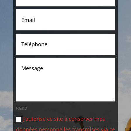
RGPD
J’autorise ce site à conserver mes
données personnelles transmises via ce