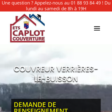
Une question ? Appelez-nous au 01 88 93 84 49 ! Du
lundi au samedi de 8h à 19H
COUVREUR VERRIÈRES-
LE-BUISSON
DEMANDE DE
RENSEIGNEMENT