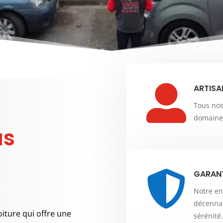
ARTISA

Tous nos
domaine 
us
GARANT

Notre en
décennal
oiture qui offre une
sérénité.