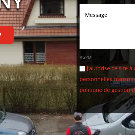
NY
7
RGPD
J’autorise ce site
personnelles transmis
politique de gestion