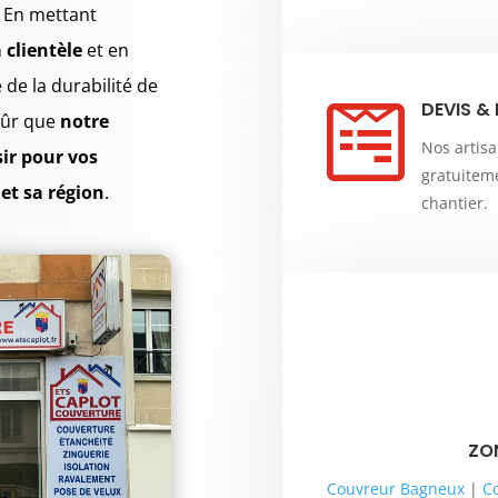
.
En mettant
a clientèle
et en
é de la durabilité de
DEVIS &

sûr que
notre
Nos artis
sir pour vos
gratuiteme
et sa région
.
chantier.
ZO
Couvreur Bagneux
|
C