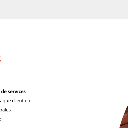
S
 de services
aque client en
ipales
: